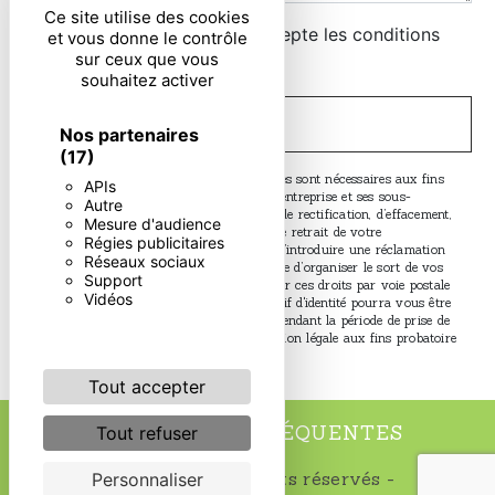
Ce site utilise des cookies
En cochant cette case, j'accepte les conditions
et vous donne le contrôle
sur ceux que vous
particulières ci-dessous **
souhaitez activer
ENVOYER
Nos partenaires
(17)
** Les données personnelles communiquées sont nécessaires aux fins
APIs
de vous contacter. Elles sont destinées à l'entreprise et ses sous-
Autre
traitants. Vous disposez de droits d’accès, de rectification, d’effacement,
Mesure d'audience
de portabilité, de limitation, d’opposition, de retrait de votre
Régies publicitaires
consentement à tout moment et du droit d’introduire une réclamation
Réseaux sociaux
auprès d’une autorité de contrôle, ainsi que d’organiser le sort de vos
Support
données post-mortem. Vous pouvez exercer ces droits par voie postale
Vidéos
ou par courrier électronique. Un justificatif d'identité pourra vous être
demandé. Nous conservons vos données pendant la période de prise de
contact puis pendant la durée de prescription légale aux fins probatoire
et de gestion des contentieux.
Tout accepter
RECHERCHES FRÉQUENTES
Tout refuser
©
Vistalid
- 2026 - Tous droits réservés -
Personnaliser