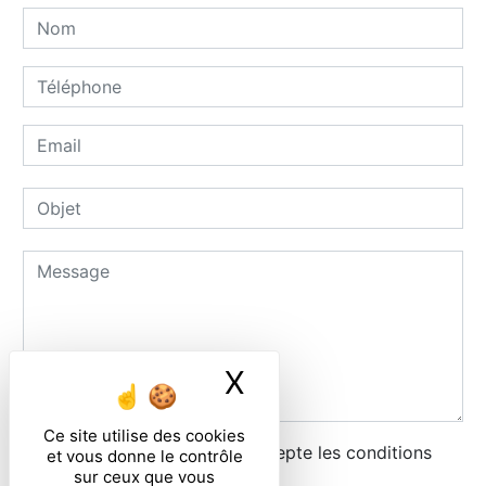
X
Masquer le ban
Ce site utilise des cookies
En cochant cette case, j'accepte les conditions
et vous donne le contrôle
sur ceux que vous
particulières ci-dessous **